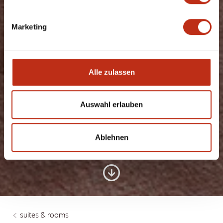
Marketing
Alle zulassen
FEEL AT HOME THE
Auswahl erlauben
MOMENT YOU
ARRIVE
Ablehnen
suites & rooms