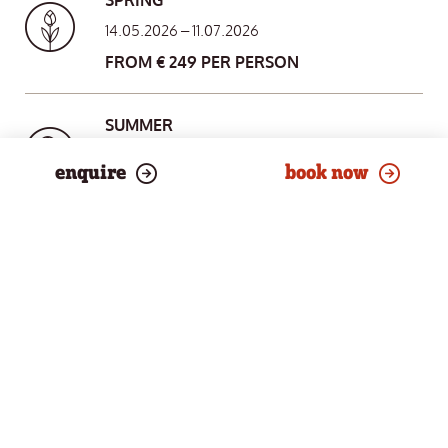
SPRING
14.05.2026 – 11.07.2026
FROM € 249 PER PERSON
SUMMER
11.07.2026 – 05.09.2026
enquire
book now
FROM € 264 PER PERSON
AUTUMN
05.09.2026 – 08.11.2026
FROM € 249 PER PERSON
WINTER
06.01.2027 – 30.01.2027
21.02.2027 – 04.04.2027