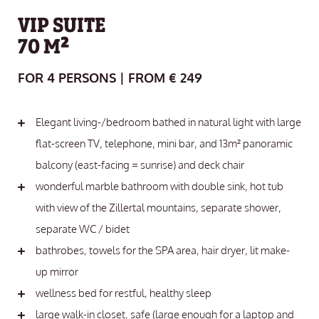
VIP SUITE
70 M²
FOR 4 PERSONS | FROM € 249
Elegant living-/bedroom bathed in natural light with large
flat-screen TV, telephone, mini bar, and 13m² panoramic
balcony (east-facing = sunrise) and deck chair
wonderful marble bathroom with double sink, hot tub
with view of the Zillertal mountains, separate shower,
separate WC / bidet
bathrobes, towels for the SPA area, hair dryer, lit make-
up mirror
wellness bed for restful, healthy sleep
large walk-in closet, safe (large enough for a laptop and