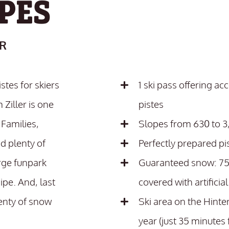
PES
ER
stes for skiers
1 ski pass offering ac
 Ziller is one
pistes
 Families,
Slopes from 630 to 3
nd plenty of
Perfectly prepared pi
arge funpark
Guaranteed snow: 75%
pipe. And, last
covered with artificia
lenty of snow
Ski area on the Hinte
year (just 35 minutes