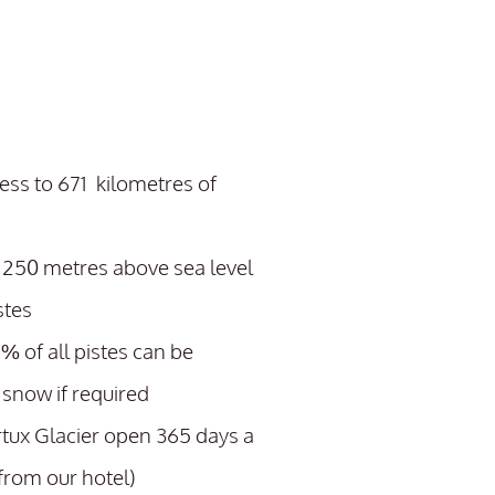
cess to 671 kilometres of
,250 metres above sea level
stes
 of all pistes can be
l snow if required
rtux Glacier open 365 days a
 from our hotel)