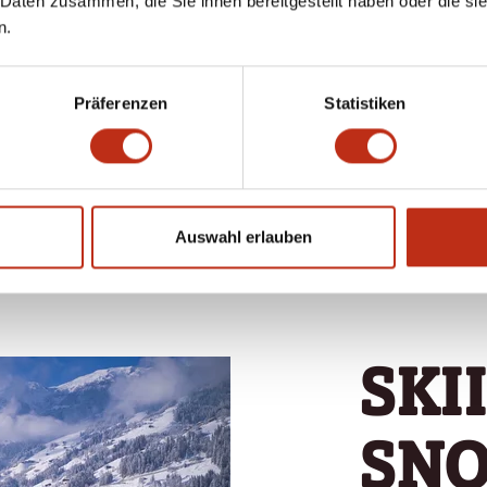
 Daten zusammen, die Sie ihnen bereitgestellt haben oder die s
EEKS
MOUNTAINS &
n.
SPA
 NIGHTS FROM €
764
7 NIGHTS FROM €
Präferenzen
Statistiken
1.600
Auswahl erlauben
SKI
SN