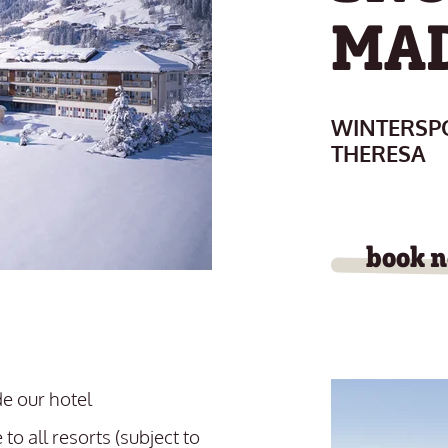
MAD
WINTERSPO
THERESA
book 
de our hotel
 to all resorts (subject to