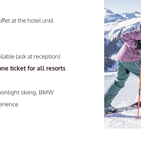
fet at the hotel until
ilable (ask at reception)
one ticket for all resorts
oonlight skiing, BMW
erience