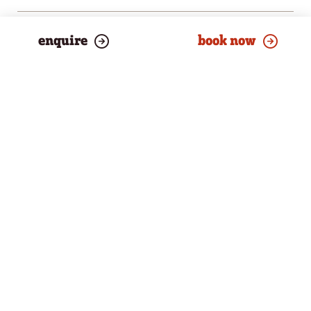
07.01.2027 – 04.04.2027
enquire
book now
FROM € 780 PER PERSON
26.09.2026 – 08.11.2026
FROM € 896 PER PERSON
ALWAYS
INCLUDED