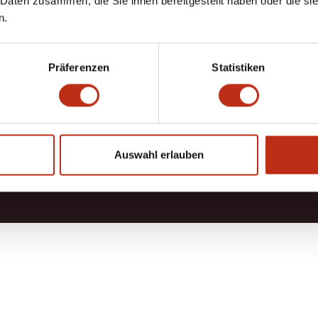
 Daten zusammen, die Sie ihnen bereitgestellt haben oder die s
n.
0
Präferenzen
Statistiken
TYOU
I WOULD
7 reviews
the Ho
Auswahl erlauben