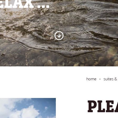
ELAX …
home
suites 
PLE