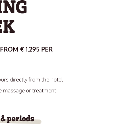
ING
EK
 FROM € 1.295 PER
ours directly from the hotel
ce massage or treatment
 & periods