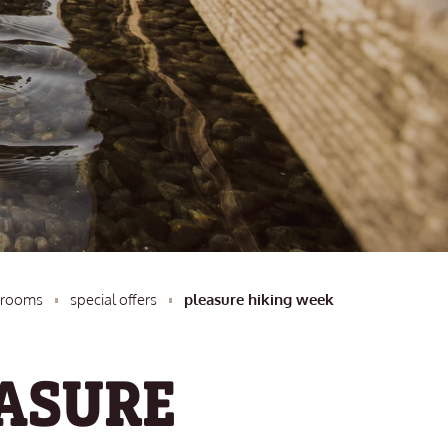
& rooms
special offers
pleasure hiking week
ASURE