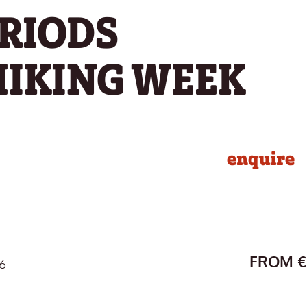
ERIODS
HIKING WEEK
enquire
FROM € 
6