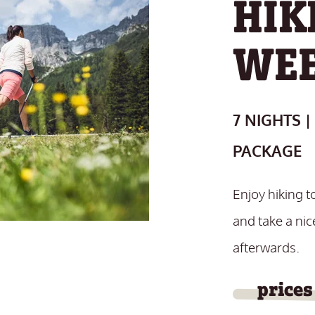
HIK
WE
7 NIGHTS |
PACKAGE
Enjoy hiking t
and take a ni
afterwards.
prices