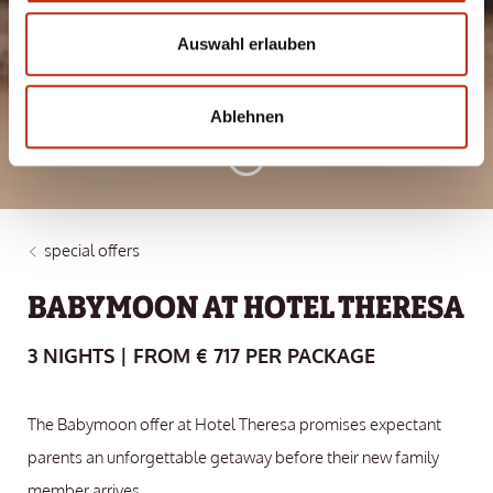
THE PERFECT PLACE
Auswahl erlauben
TO RELAX …
Ablehnen
special offers
BABYMOON AT HOTEL THERESA
3 NIGHTS | FROM € 717 PER PACKAGE
The Babymoon offer at Hotel Theresa promises expectant
parents an unforgettable getaway before their new family
member arrives.