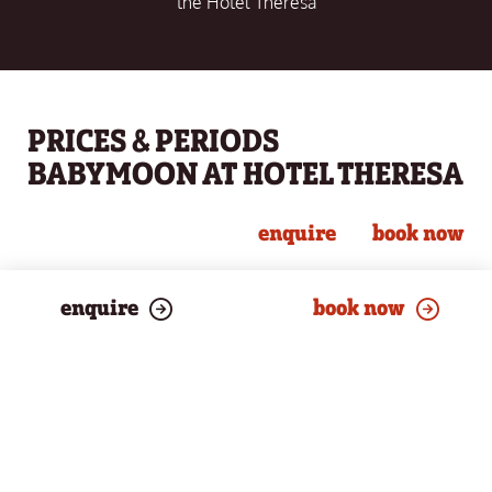
the Hotel Theresa
PRICES & PERIODS
BABYMOON AT HOTEL THERESA
enquire
book now
enquire
book now
14.05.2026 – 08.11.2026
FROM € 717 PER PERSON
19.12.2026 – 23.12.2026
FROM € 1.047 PER PERSON