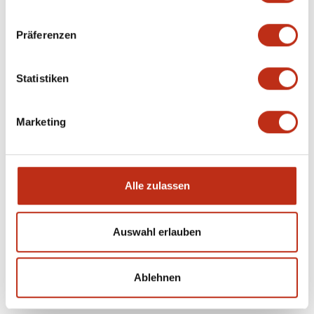
wünsche & fragen
Präferenzen
FURTHER REQUESTS OR QUESTIONS
Statistiken
Marketing
Alle zulassen
HAVE YOU VISITED US BEFORE?
*
Auswahl erlauben
Yes
No
I agree that the personal data entered by me may be
Ablehnen
processed by the data protection officer for the