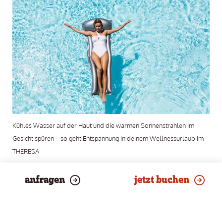
Kühles Wasser auf der Haut und die warmen Sonnenstrahlen im
Gesicht spüren – so geht Entspannung in deinem Wellnessurlaub im
THERESA
anfragen
jetzt buchen
Und wenn du dann noch immer nicht genug von Sommer und
Sonne bekommen kannst, bist du am
Außenpool
und im
Garten
genau richtig. Lass dich in einen unserer bequemen