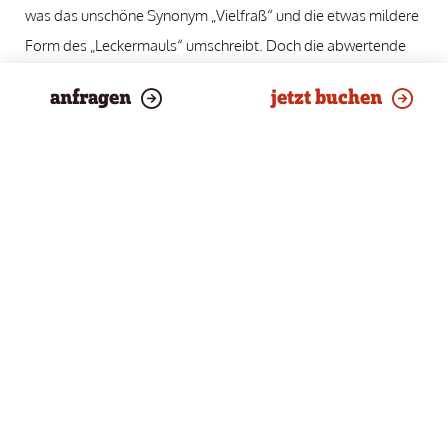
was das unschöne Synonym „Vielfraß“ und die etwas mildere
Form des „Leckermauls“ umschreibt. Doch die abwertende
Bedeutung von „Gourmand“ ist heute nicht mehr eindeutig,
anfragen
jetzt buchen
vor allem wenn man den französischen Ursprung und die
Endung „-and“ betrachtet. In dieser Form bedeutet es
nämlich „der Genießende“ und bekanntermaßen sind es
solche, die den Sinn für
hervorragende Küche
und ebenso
für
Wellnessmomente der Extraklasse
haben. Wie
„Gourmets“ sind „Gourmands“ also genau richtig im Hotel
THERESA, dem Gourmethotel in Tirol, und immer von Herzen
willkommen.
Was ist der Unterschied
zwischen einem Gourmet und
einem Gourmand?