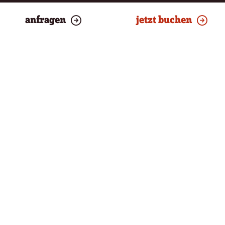
anfragen
jetzt buchen
PREISE & ZEITRÄUME
WEIHNACHTS SPECIAL 7=6
anfragen
jetzt buchen
19.12.2026 – 26.12.2026
AB € 1.830 PRO PERSON
20.12.2026 – 27.12.2026
AB € 1.830 PRO PERSON