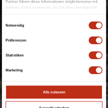
Partner führen diese Informationen möglicherweise mit
weiteren Daten zusammen, die Sie ihnen bereitgestellt
haben oder die sie im Rahmen Ihrer Nutzung der Dienste
gesammelt haben.
Einwilligungsauswahl
Notwendig
Präferenzen
Statistiken
Marketing
Alle zulassen
HIER ENTSPANNT
Auswahl erlauben