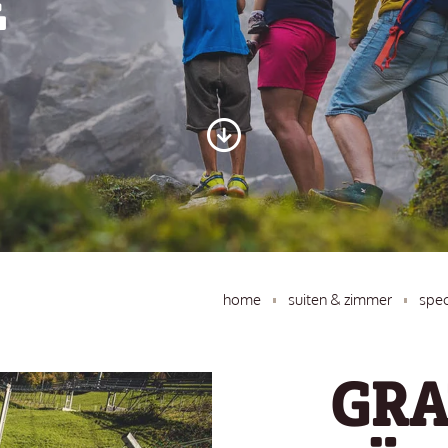
E
home
suiten & zimmer
spec
GRA