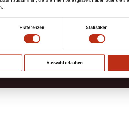
 Daten zusammen, die Sie ihnen bereitgestellt haben oder die s
n.
0
Präferenzen
Statistiken
TYOU
WEITERE
wertungen
für Hot
Auswahl erlauben