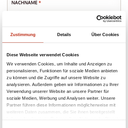
NACHNAME
*
STRASSE
Zustimmung
Details
Über Cookies
PLZ
ORT
Diese Webseite verwendet Cookies
LAND
Wir verwenden Cookies, um Inhalte und Anzeigen zu
personalisieren, Funktionen für soziale Medien anbieten
zu können und die Zugriffe auf unsere Website zu
analysieren. Außerdem geben wir Informationen zu Ihrer
E-MAIL
*
Verwendung unserer Website an unsere Partner für
soziale Medien, Werbung und Analysen weiter. Unsere
Partner führen diese Informationen möglicherweise mit
TELEFON
weiteren Daten zusammen, die Sie ihnen bereitgestellt
haben oder die sie im Rahmen Ihrer Nutzung der Dienste
gesammelt haben.
Einwilligungsauswahl