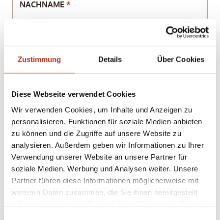
NACHNAME
*
STRASSE
Zustimmung
Details
Über Cookies
PLZ
ORT
Diese Webseite verwendet Cookies
LAND
Wir verwenden Cookies, um Inhalte und Anzeigen zu
personalisieren, Funktionen für soziale Medien anbieten
zu können und die Zugriffe auf unsere Website zu
analysieren. Außerdem geben wir Informationen zu Ihrer
E-MAIL
*
Verwendung unserer Website an unsere Partner für
soziale Medien, Werbung und Analysen weiter. Unsere
Partner führen diese Informationen möglicherweise mit
TELEFON
weiteren Daten zusammen, die Sie ihnen bereitgestellt
haben oder die sie im Rahmen Ihrer Nutzung der Dienste
gesammelt haben.
Einwilligungsauswahl