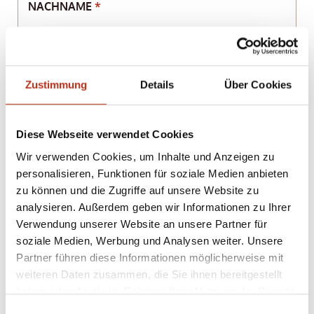
NACHNAME
*
STRASSE
Zustimmung
Details
Über Cookies
PLZ
ORT
Diese Webseite verwendet Cookies
LAND
Wir verwenden Cookies, um Inhalte und Anzeigen zu
personalisieren, Funktionen für soziale Medien anbieten
zu können und die Zugriffe auf unsere Website zu
analysieren. Außerdem geben wir Informationen zu Ihrer
E-MAIL
*
Verwendung unserer Website an unsere Partner für
soziale Medien, Werbung und Analysen weiter. Unsere
Partner führen diese Informationen möglicherweise mit
TELEFON
weiteren Daten zusammen, die Sie ihnen bereitgestellt
haben oder die sie im Rahmen Ihrer Nutzung der Dienste
gesammelt haben.
Einwilligungsauswahl